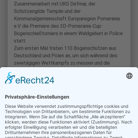
Zusammenarbeit mit UKS Defmar, der
Schützengilde Templin und der
Kommunalgemeinschaft Europaregion Pomerania
e.V. die Premiere des 3D-Pomerania-Cup-
Bogenschießturniers in einem Waldgebiet in Police
statt.
Zum ersten Mal traten 110 Bogenschützen aus
Deutschland und Polen an, um sich während des
zweitägigen Wettkampfs zu messen und die
verdienten Sieger zu ermitteln. Wir freuen uns über
die durchweg positiven Eindrücke, die die
Teilnehmer mitgenommen haben, und blicken
bereits gespannt auf die Frühjahrsausgabe des
Turniers.
Diese wird am 24. und 25. Mai 2025 in Templin
ausgetragen – erneut in Kooperation mit UKS
Defmar und mit finanzieller Unterstützung der
Europaregion Pomerania e.V.