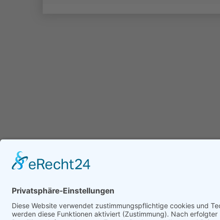
© Schützengilde Templin 1810 e.V.
0172 3178729
info@schuetzengilde-templin.de