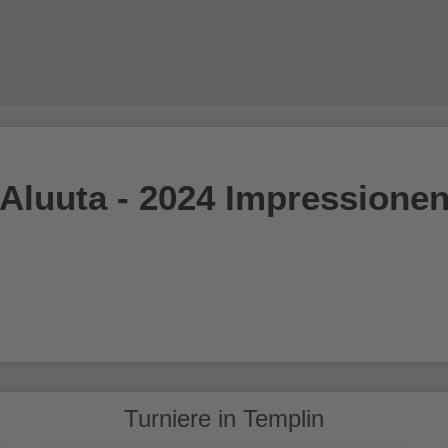
INFORMATIVES
ÜBER UNS
UNSERE ANLAGE
Aluuta - 2024 Impressione
5: 3D-BOGENSPORT TRIFFT WILDWEST-ATMOSPHÄRE
.0 - IMPRESSIONEN
Turniere in Templin