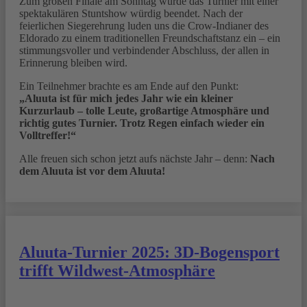
Zum großen Finale am Sonntag wurde das Turnier mit einer
spektakulären Stuntshow würdig beendet. Nach der
feierlichen Siegerehrung luden uns die Crow-Indianer des
Eldorado zu einem traditionellen Freundschaftstanz ein – ein
stimmungsvoller und verbindender Abschluss, der allen in
Erinnerung bleiben wird.
Ein Teilnehmer brachte es am Ende auf den Punkt:
„Aluuta ist für mich jedes Jahr wie ein kleiner
Kurzurlaub – tolle Leute, großartige Atmosphäre und
richtig gutes Turnier. Trotz Regen einfach wieder ein
Volltreffer!“
Alle freuen sich schon jetzt aufs nächste Jahr – denn:
Nach
dem Aluuta ist vor dem Aluuta!
Aluuta-Turnier 2025: 3D-Bogensport
trifft Wildwest-Atmosphäre