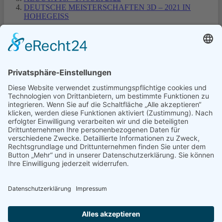
DEUTSCHE MEISTERSCHAFTEN 3D – 2021 IN
HOHEGEISS
1
2
3
Turniere Extern
Turniere in Templin
Turniere Nordmans CUP
© Schützengilde Templin 1810 e.V.
0172 3178729
info@schuetzengilde-templin.de