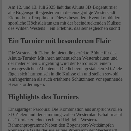
Am 12. und 13. Juli 2025 lädt das Aluuta 3D-Bogenturnier
alle Bogensportbegeisterten in die einzigartige Westerstadt
Eldorado in Templin ein. Dieses besondere Event kombiniert
sportliche Höchstleistungen mit der beeindruckenden Kulisse
des Wilden Westens – ein Erlebnis, das seinesgleichen sucht!
Ein Turnier mit besonderem Flair
Die Westerstadt Eldorado bietet die perfekte Bühne für das
Aluuta-Turnier. Mit ihren authentischen Westernbauten und
der malerischen Umgebung wird der Parcours zu einem
unvergesslichen Abenteuer. Die liebevoll gestalteten 3D-Ziele
fügen sich harmonisch in die Kulisse ein und stellen sowohl
Anfängerinnen als auch erfahrene Schützinnen vor spannende
Herausforderungen.
Highlights des Turniers
Einzigartiger Parcours: Die Kombination aus anspruchsvollen
3D-Zielen und der stimmungsvollen Westernlandschaft macht
das Turnier zu einem echten Highlight. Western-
Rahmenprogramm: Neben den Bogensport-Wettkämpfen
können die Gäste das vielseitige Programm der Westerstadt