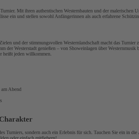
a-Turnier. Mit ihren authentischen Westernbauten und der malerischen
Kulisse ein und stellen sowohl Anfängerinnen als auch erfahrene Schüt
-Zielen und der stimmungsvollen Westernlandschaft macht das Turnie
m der Westerstadt genießen – von Showeinlagen über Westernmusik bis h
r heißt jeden willkommen.
g am Abend
s
 Charakter
des Turniers, sondern auch ein Erlebnis für sich. Tauchen Sie ein in d
den oder einfach mitfiebern!