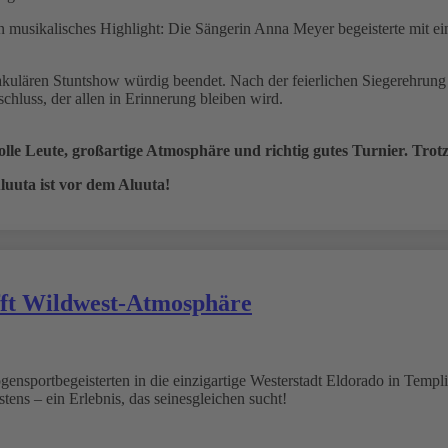
 musikalisches Highlight: Die Sängerin Anna Meyer begeisterte mit e
kulären Stuntshow würdig beendet. Nach der feierlichen Siegerehrung 
hluss, der allen in Erinnerung bleiben wird.
olle Leute, großartige Atmosphäre und richtig gutes Turnier. Trotz
uuta ist vor dem Aluuta!
fft Wildwest-Atmosphäre
ensportbegeisterten in die einzigartige Westerstadt Eldorado in Templi
ens – ein Erlebnis, das seinesgleichen sucht!