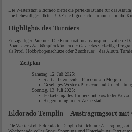
Die Westerstadt Eldorado bietet die perfekte Bühne für das Aluut
Die liebevoll gestalteten 3D-Ziele fügen sich harmonisch in die 
Highlights des Turniers
Einzigartiger Parcours: Die Kombination aus anspruchsvollen 3D
Bogensport-Wettkämpfen können die Gäste das vielseitige Program
als Profi, Hobbybogenschütze oder Zuschauer – das Aluuta-Turnie
Zeitplan
Samstag, 12. Juli 2025:
Start auf den beiden Parcours am Morgen
Geselliges Western-Barbecue und Unterhaltun
Sonntag, 13. Juli 2025:
Fortsetzung des Turniers mit tausch der Parcour
Siegerehrung in der Westerstadt
Eldorado Templin – Austragungsort mit
Die Westerstadt Eldorado in Templin ist nicht nur Austragungsort 
Wochenende voller Sport, Spannung und Unterhaltung. Jetzt anmel