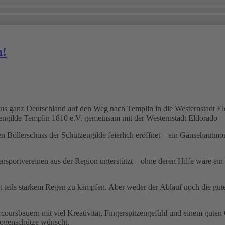
n!
s ganz Deutschland auf den Weg nach Templin in die Westernstadt Eld
engilde Templin 1810 e.V. gemeinsam mit der Westernstadt Eldorado – 
 Böllerschuss der Schützengilde feierlich eröffnet – ein Gänsehautmo
sportvereinen aus der Region unterstützt – ohne deren Hilfe wäre ein 
mit teils starkem Regen zu kämpfen. Aber weder der Ablauf noch die gu
coursbauern mit viel Kreativität, Fingerspitzengefühl und einem gute
Bogenschütze wünscht.