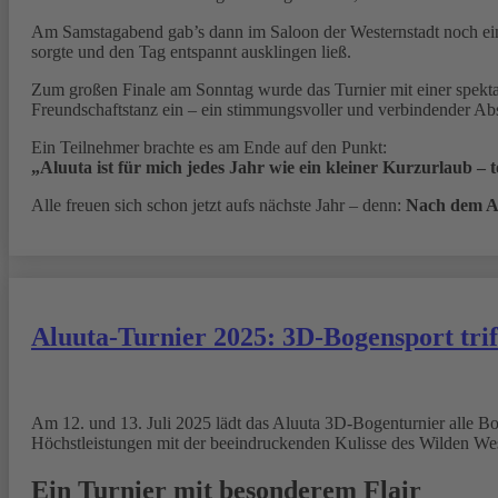
Am Samstagabend gab’s dann im Saloon der Westernstadt noch ein
sorgte und den Tag entspannt ausklingen ließ.
Zum großen Finale am Sonntag wurde das Turnier mit einer spekta
Freundschaftstanz ein – ein stimmungsvoller und verbindender Absc
Ein Teilnehmer brachte es am Ende auf den Punkt:
„Aluuta ist für mich jedes Jahr wie ein kleiner Kurzurlaub – t
Alle freuen sich schon jetzt aufs nächste Jahr – denn:
Nach dem Al
Aluuta-Turnier 2025: 3D-Bogensport tri
Am 12. und 13. Juli 2025 lädt das Aluuta 3D-Bogenturnier alle Bog
Höchstleistungen mit der beeindruckenden Kulisse des Wilden West
Ein Turnier mit besonderem Flair