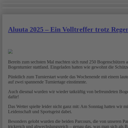
Aluuta 2025 – Ein Volltreffer trotz Rege
Bereits zum sechsten Mal machten sich rund 250 Bogenschützen au
Bogenturnier stattfand. Eingeladen hatten wie gewohnt die Schütz
Pünktlich zum Turnierstart wurde das Wochenende mit einem lauten
auf zwei spannende Turniertage einstimmte.
Auch diesmal wurden wir wieder tatkräftig von befreundeten Bogen
dafür!
Das Wetter spielte leider nicht ganz mit: Am Sonntag hatten wir 
Leidenschaft und Sportsgeist dabei.
Besonders gelobt wurden die beiden Parcours, die von unseren Par
trickreich und abwechslungsreich – genau das, was man sich als 