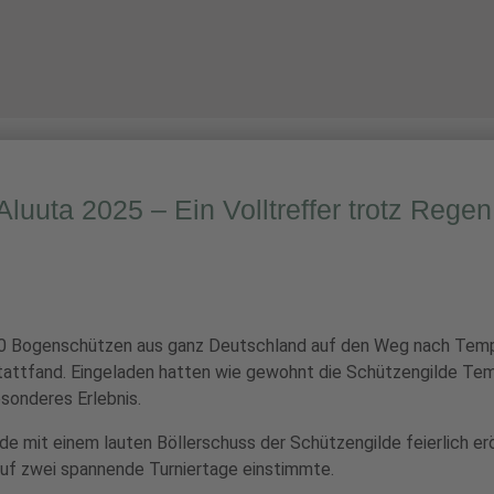
INFORMATIVES
ÜBER UNS
UNSERE ANLAGE
Aluuta 2025 – Ein Volltreffer trotz Regen
0 Bogenschützen aus ganz Deutschland auf den Weg nach Templi
 stattfand. Eingeladen hatten wie gewohnt die Schützengilde T
esonderes Erlebnis.
e mit einem lauten Böllerschuss der Schützengilde feierlich er
uf zwei spannende Turniertage einstimmte.