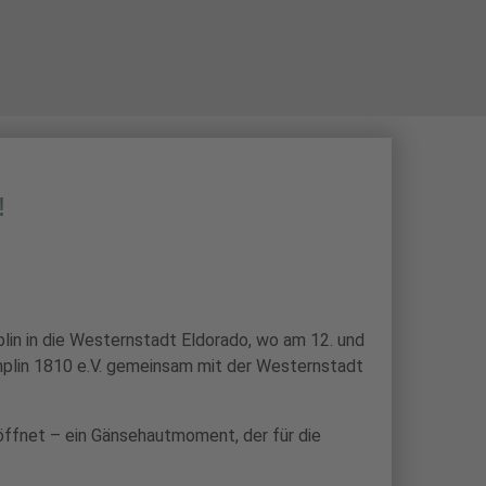
N
BOGENSPORT
SCHIESSSPORT
!
n in die Westernstadt Eldorado, wo am 12. und
emplin 1810 e.V. gemeinsam mit der Westernstadt
öffnet – ein Gänsehautmoment, der für die