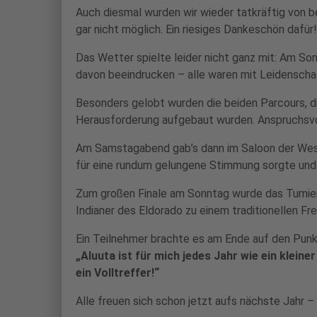
Auch diesmal wurden wir wieder tatkräftig von b
gar nicht möglich. Ein riesiges Dankeschön dafür!
Das Wetter spielte leider nicht ganz mit: Am So
davon beeindrucken – alle waren mit Leidenscha
Besonders gelobt wurden die beiden Parcours, di
Herausforderung aufgebaut wurden. Anspruchsvol
Am Samstagabend gab’s dann im Saloon der Weste
für eine rundum gelungene Stimmung sorgte und 
Zum großen Finale am Sonntag wurde das Turnier
Indianer des Eldorado zu einem traditionellen Fr
Ein Teilnehmer brachte es am Ende auf den Punk
„Aluuta ist für mich jedes Jahr wie ein klein
ein Volltreffer!“
Alle freuen sich schon jetzt aufs nächste Jahr –