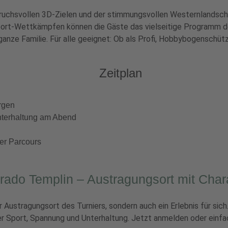
pruchsvollen 3D-Zielen und der stimmungsvollen Westernlandsch
t-Wettkämpfen können die Gäste das vielseitige Programm de
 ganze Familie. Für alle geeignet: Ob als Profi, Hobbybogenschü
Zeitplan
rgen
nterhaltung am Abend
der Parcours
rado Templin – Austragungsort mit Char
r Austragungsort des Turniers, sondern auch ein Erlebnis für sic
 Sport, Spannung und Unterhaltung. Jetzt anmelden oder einfac