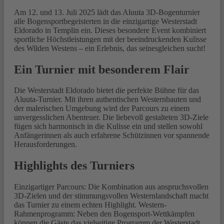
Am 12. und 13. Juli 2025 lädt das Aluuta 3D-Bogenturnier
alle Bogensportbegeisterten in die einzigartige Westerstadt
Eldorado in Templin ein. Dieses besondere Event kombiniert
sportliche Höchstleistungen mit der beeindruckenden Kulisse
des Wilden Westens – ein Erlebnis, das seinesgleichen sucht!
Ein Turnier mit besonderem Flair
Die Westerstadt Eldorado bietet die perfekte Bühne für das
Aluuta-Turnier. Mit ihren authentischen Westernbauten und
der malerischen Umgebung wird der Parcours zu einem
unvergesslichen Abenteuer. Die liebevoll gestalteten 3D-Ziele
fügen sich harmonisch in die Kulisse ein und stellen sowohl
Anfängerinnen als auch erfahrene Schützinnen vor spannende
Herausforderungen.
Highlights des Turniers
Einzigartiger Parcours: Die Kombination aus anspruchsvollen
3D-Zielen und der stimmungsvollen Westernlandschaft macht
das Turnier zu einem echten Highlight. Western-
Rahmenprogramm: Neben den Bogensport-Wettkämpfen
können die Gäste das vielseitige Programm der Westerstadt