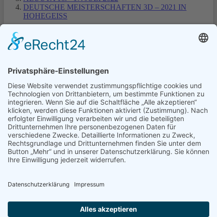
DEUTSCHE MEISTERSCHAFTEN 3D – 2021 IN
HOHEGEISS
1
2
3
Turniere Extern
Turniere in Templin
Turniere Nordmans CUP
© Schützengilde Templin 1810 e.V.
0172 3178729
info@schuetzengilde-templin.de