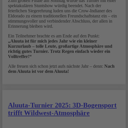
Zum großen Finale am Sonntag wurde das Turnier mit einer
spektakulären Stuntshow würdig beendet. Nach der
feierlichen Siegerehrung luden uns die Crow-Indianer des
Eldorado zu einem traditionellen Freundschaftstanz ein – ein
stimmungsvoller und verbindender Abschluss, der allen in
Erinnerung bleiben wird.
Ein Teilnehmer brachte es am Ende auf den Punkt:
„Aluuta ist für mich jedes Jahr wie ein kleiner
Kurzurlaub – tolle Leute, großartige Atmosphäre und
richtig gutes Turnier. Trotz Regen einfach wieder ein
Volltreffer!“
Alle freuen sich schon jetzt aufs nächste Jahr – denn:
Nach
dem Aluuta ist vor dem Aluuta!
Aluuta-Turnier 2025: 3D-Bogensport
trifft Wildwest-Atmosphäre