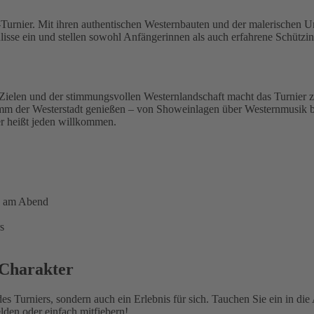
a-Turnier. Mit ihren authentischen Westernbauten und der malerischen
Kulisse ein und stellen sowohl Anfängerinnen als auch erfahrene Schüt
-Zielen und der stimmungsvollen Westernlandschaft macht das Turnie
m der Westerstadt genießen – von Showeinlagen über Westernmusik bis h
r heißt jeden willkommen.
g am Abend
s
 Charakter
des Turniers, sondern auch ein Erlebnis für sich. Tauchen Sie ein in d
den oder einfach mitfiebern!