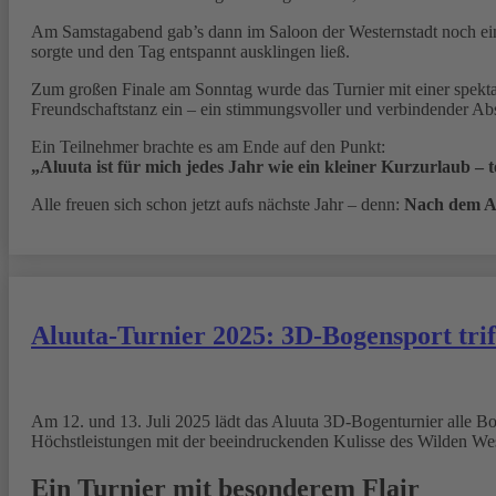
Am Samstagabend gab’s dann im Saloon der Westernstadt noch ein
sorgte und den Tag entspannt ausklingen ließ.
Zum großen Finale am Sonntag wurde das Turnier mit einer spekta
Freundschaftstanz ein – ein stimmungsvoller und verbindender Absc
Ein Teilnehmer brachte es am Ende auf den Punkt:
„Aluuta ist für mich jedes Jahr wie ein kleiner Kurzurlaub – t
Alle freuen sich schon jetzt aufs nächste Jahr – denn:
Nach dem Al
Aluuta-Turnier 2025: 3D-Bogensport tri
Am 12. und 13. Juli 2025 lädt das Aluuta 3D-Bogenturnier alle Bog
Höchstleistungen mit der beeindruckenden Kulisse des Wilden West
Ein Turnier mit besonderem Flair