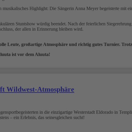
 musikalisches Highlight: Die Sängerin Anna Meyer begeisterte mit e
kulären Stuntshow würdig beendet. Nach der feierlichen Siegerehrung 
hluss, der allen in Erinnerung bleiben wird.
olle Leute, großartige Atmosphäre und richtig gutes Turnier. Trotz
uuta ist vor dem Aluuta!
fft Wildwest-Atmosphäre
ensportbegeisterten in die einzigartige Westerstadt Eldorado in Templi
ens – ein Erlebnis, das seinesgleichen sucht!