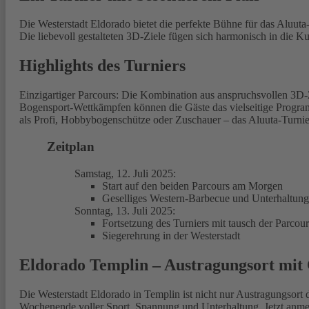
Die Westerstadt Eldorado bietet die perfekte Bühne für das Aluut
Die liebevoll gestalteten 3D-Ziele fügen sich harmonisch in die 
Highlights des Turniers
Einzigartiger Parcours: Die Kombination aus anspruchsvollen 3D
Bogensport-Wettkämpfen können die Gäste das vielseitige Program
als Profi, Hobbybogenschütze oder Zuschauer – das Aluuta-Turnie
Zeitplan
Samstag, 12. Juli 2025:
Start auf den beiden Parcours am Morgen
Geselliges Western-Barbecue und Unterhaltun
Sonntag, 13. Juli 2025:
Fortsetzung des Turniers mit tausch der Parcour
Siegerehrung in der Westerstadt
Eldorado Templin – Austragungsort mit
Die Westerstadt Eldorado in Templin ist nicht nur Austragungsort 
Wochenende voller Sport, Spannung und Unterhaltung. Jetzt anmel