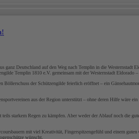
n!
s ganz Deutschland auf den Weg nach Templin in die Westernstadt Eld
engilde Templin 1810 e.V. gemeinsam mit der Westernstadt Eldorado – 
 Böllerschuss der Schützengilde feierlich eröffnet – ein Gänsehautmo
sportvereinen aus der Region unterstützt – ohne deren Hilfe wäre ein 
mit teils starkem Regen zu kämpfen. Aber weder der Ablauf noch die gu
coursbauern mit viel Kreativität, Fingerspitzengefühl und einem gute
Bogenschütze wünscht.