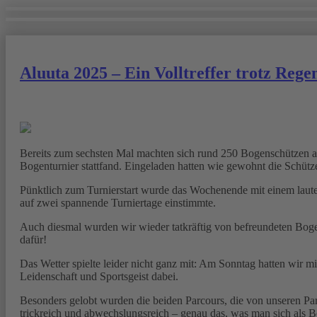
Aluuta 2025 – Ein Volltreffer trotz Rege
Bereits zum sechsten Mal machten sich rund 250 Bogenschützen au
Bogenturnier stattfand. Eingeladen hatten wie gewohnt die Schütz
Pünktlich zum Turnierstart wurde das Wochenende mit einem lauten
auf zwei spannende Turniertage einstimmte.
Auch diesmal wurden wir wieder tatkräftig von befreundeten Bogen
dafür!
Das Wetter spielte leider nicht ganz mit: Am Sonntag hatten wir 
Leidenschaft und Sportsgeist dabei.
Besonders gelobt wurden die beiden Parcours, die von unseren Par
trickreich und abwechslungsreich – genau das, was man sich als 