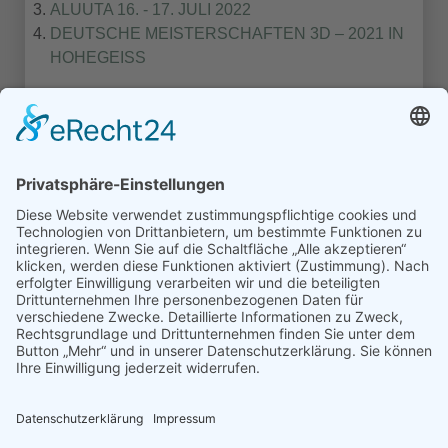
ALUUTA 16. - 17. JULI 2022
DEUTSCHE MEISTERSCHAFTEN 3D – 2021 IN
HOHEGEISS
1
2
3
Turniere Extern
Turniere in Templin
Turniere Nordmans CUP
© Schützengilde