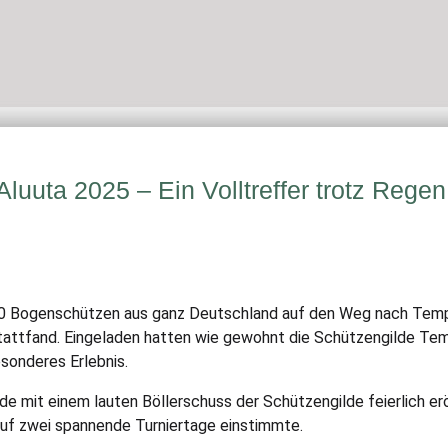
INFORMATIVES
ÜBER UNS
UNSERE ANLAGE
Aluuta 2025 – Ein Volltreffer trotz Regen
0 Bogenschützen aus ganz Deutschland auf den Weg nach Templi
 stattfand. Eingeladen hatten wie gewohnt die Schützengilde T
esonderes Erlebnis.
e mit einem lauten Böllerschuss der Schützengilde feierlich er
uf zwei spannende Turniertage einstimmte.