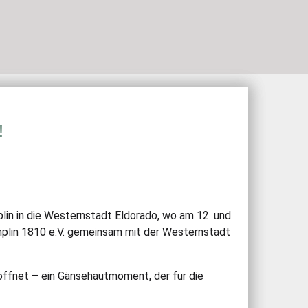
N
BOGENSPORT
SCHIESSSPORT
!
n in die Westernstadt Eldorado, wo am 12. und
emplin 1810 e.V. gemeinsam mit der Westernstadt
öffnet – ein Gänsehautmoment, der für die