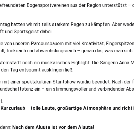
efreundeten Bogensportvereinen aus der Region unterstützt – oh
nntag hatten wir mit teils starkem Regen zu kämpfen. Aber wede
ft und Sportsgeist dabei.
e von unseren Parcoursbauern mit viel Kreativität, Fingerspitze
l, trickreich und abwechslungsreich – genau das, was man sic
rnstadt noch ein musikalisches Highlight: Die Sängerin Anna M
den Tag entspannt ausklingen ließ.
 mit einer spektakulären Stuntshow würdig beendet. Nach der fe
eundschaftstanz ein – ein stimmungsvoller und verbindender Absch
t:
er Kurzurlaub – tolle Leute, großartige Atmosphäre und rich
 denn:
Nach dem Aluuta ist vor dem Aluuta!