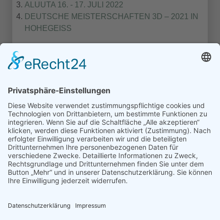
ALUUTA 16. - 17. JULI 2022
DEUTSCHE MEISTERSCHAFTEN 3D – 2021 IN
HOHEGEISS
1
2
3
Turniere Extern
Turniere in Templin
Turniere Nordmans CUP
© Schützengilde