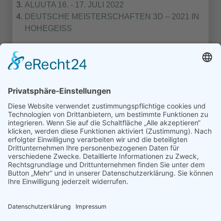
ALUUTA 16. - 17. JULI 2022
DEUTSCHE MEISTERSCHAFTEN 3D – 2021 IN
HOHEGEISS
1
2
3
Turniere Extern
Turniere in Templin
Turniere Nordmans CUP
© Schützengilde