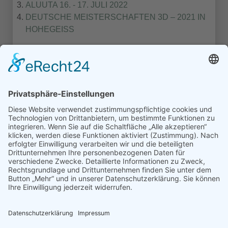
ALUUTA 16. - 17. JULI 2022
DEUTSCHE MEISTERSCHAFTEN 3D – 2021 IN
HOHEGEISS
1
2
3
Turniere Extern
Turniere in Templin
Turniere Nordmans CUP
© Schützengilde