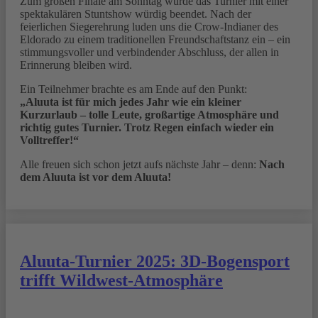
Zum großen Finale am Sonntag wurde das Turnier mit einer
spektakulären Stuntshow würdig beendet. Nach der
feierlichen Siegerehrung luden uns die Crow-Indianer des
Eldorado zu einem traditionellen Freundschaftstanz ein – ein
stimmungsvoller und verbindender Abschluss, der allen in
Erinnerung bleiben wird.
Ein Teilnehmer brachte es am Ende auf den Punkt:
„Aluuta ist für mich jedes Jahr wie ein kleiner
Kurzurlaub – tolle Leute, großartige Atmosphäre und
richtig gutes Turnier. Trotz Regen einfach wieder ein
Volltreffer!“
Alle freuen sich schon jetzt aufs nächste Jahr – denn:
Nach
dem Aluuta ist vor dem Aluuta!
Aluuta-Turnier 2025: 3D-Bogensport
trifft Wildwest-Atmosphäre