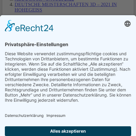
DEUTSCHE MEISTERSCHAFTEN 3D – 2021 IN
HOHEGEISS
1
2
3
Turniere Extern
Turniere in Templin
Turniere Nordmans CUP
© Schützengilde Templin 1810 e.V.
0172 3178729
info@schuetzengilde-templin.de