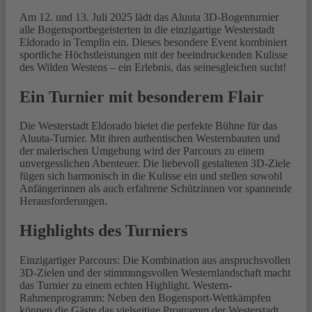
Am 12. und 13. Juli 2025 lädt das Aluuta 3D-Bogenturnier
alle Bogensportbegeisterten in die einzigartige Westerstadt
Eldorado in Templin ein. Dieses besondere Event kombiniert
sportliche Höchstleistungen mit der beeindruckenden Kulisse
des Wilden Westens – ein Erlebnis, das seinesgleichen sucht!
Ein Turnier mit besonderem Flair
Die Westerstadt Eldorado bietet die perfekte Bühne für das
Aluuta-Turnier. Mit ihren authentischen Westernbauten und
der malerischen Umgebung wird der Parcours zu einem
unvergesslichen Abenteuer. Die liebevoll gestalteten 3D-Ziele
fügen sich harmonisch in die Kulisse ein und stellen sowohl
Anfängerinnen als auch erfahrene Schützinnen vor spannende
Herausforderungen.
Highlights des Turniers
Einzigartiger Parcours: Die Kombination aus anspruchsvollen
3D-Zielen und der stimmungsvollen Westernlandschaft macht
das Turnier zu einem echten Highlight. Western-
Rahmenprogramm: Neben den Bogensport-Wettkämpfen
können die Gäste das vielseitige Programm der Westerstadt