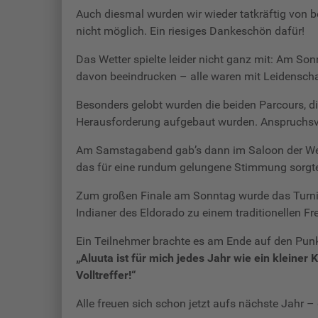
Auch diesmal wurden wir wieder tatkräftig von b
nicht möglich. Ein riesiges Dankeschön dafür!
Das Wetter spielte leider nicht ganz mit: Am So
davon beeindrucken – alle waren mit Leidenscha
Besonders gelobt wurden die beiden Parcours, di
Herausforderung aufgebaut wurden. Anspruchsvo
Am Samstagabend gab’s dann im Saloon der Weste
das für eine rundum gelungene Stimmung sorgte
Zum großen Finale am Sonntag wurde das Turnier
Indianer des Eldorado zu einem traditionellen Fr
Ein Teilnehmer brachte es am Ende auf den Punk
„Aluuta ist für mich jedes Jahr wie ein kleiner
Volltreffer!“
Alle freuen sich schon jetzt aufs nächste Jahr –