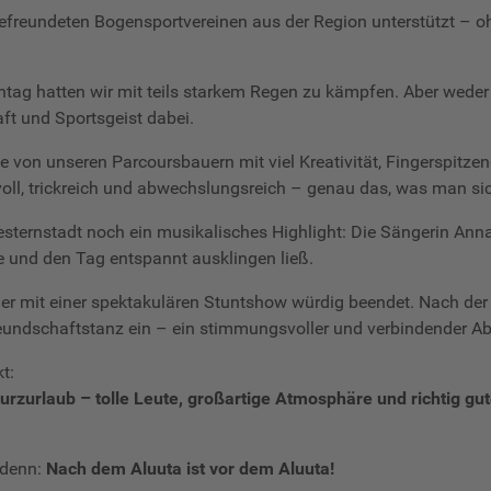
efreundeten Bogensportvereinen aus der Region unterstützt – ohn
nntag hatten wir mit teils starkem Regen zu kämpfen. Aber wede
ft und Sportsgeist dabei.
e von unseren Parcoursbauern mit viel Kreativität, Fingerspitz
ll, trickreich und abwechslungsreich – genau das, was man si
rnstadt noch ein musikalisches Highlight: Die Sängerin Anna 
 und den Tag entspannt ausklingen ließ.
 mit einer spektakulären Stuntshow würdig beendet. Nach der f
eundschaftstanz ein – ein stimmungsvoller und verbindender Absc
t:
 Kurzurlaub – tolle Leute, großartige Atmosphäre und richtig gu
 denn:
Nach dem Aluuta ist vor dem Aluuta!