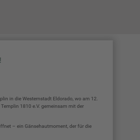
EN
BOGENSPORT
SCHIESSSPORT
!
in in die Westernstadt Eldorado, wo am 12.
de Templin 1810 e.V. gemeinsam mit der
öffnet – ein Gänsehautmoment, der für die