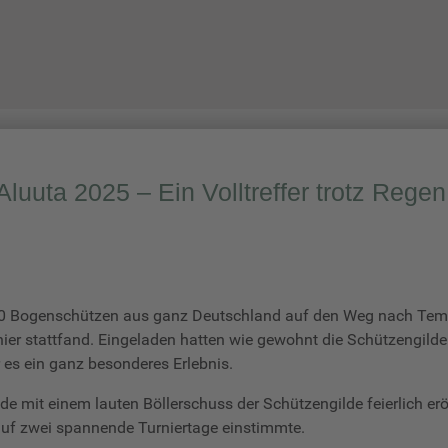
INFORMATIVES
ÜBER UNS
UNSERE ANLAG
Aluuta 2025 – Ein Volltreffer trotz Regen
0 Bogenschützen aus ganz Deutschland auf den Weg nach Templ
nier stattfand. Eingeladen hatten wie gewohnt die Schützengil
 es ein ganz besonderes Erlebnis.
e mit einem lauten Böllerschuss der Schützengilde feierlich er
auf zwei spannende Turniertage einstimmte.