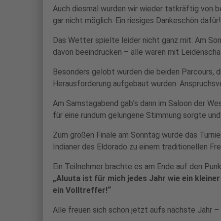
Auch diesmal wurden wir wieder tatkräftig von b
gar nicht möglich. Ein riesiges Dankeschön dafür!
Das Wetter spielte leider nicht ganz mit: Am So
davon beeindrucken – alle waren mit Leidenscha
Besonders gelobt wurden die beiden Parcours, di
Herausforderung aufgebaut wurden. Anspruchsvol
Am Samstagabend gab’s dann im Saloon der Weste
für eine rundum gelungene Stimmung sorgte und 
Zum großen Finale am Sonntag wurde das Turnier
Indianer des Eldorado zu einem traditionellen Fr
Ein Teilnehmer brachte es am Ende auf den Punk
„Aluuta ist für mich jedes Jahr wie ein klein
ein Volltreffer!“
Alle freuen sich schon jetzt aufs nächste Jahr –