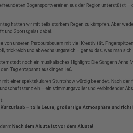
efreundeten Bogensportvereinen aus der Region unterstützt – oh
nntag hatten wir mit teils starkem Regen zu kämpfen. Aber wede
ft und Sportsgeist dabei.
e von unseren Parcoursbauern mit viel Kreativität, Fingerspitze
l, trickreich und abwechslungsreich – genau das, was man sic
rnstadt noch ein musikalisches Highlight: Die Sängerin Anna M
den Tag entspannt ausklingen ließ.
 mit einer spektakulären Stuntshow würdig beendet. Nach der fe
eundschaftstanz ein – ein stimmungsvoller und verbindender Absch
t:
er Kurzurlaub – tolle Leute, großartige Atmosphäre und rich
 denn:
Nach dem Aluuta ist vor dem Aluuta!