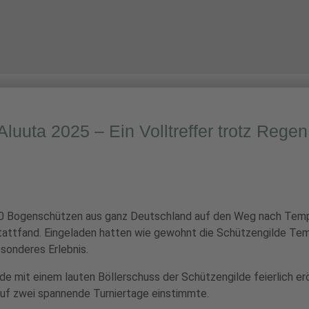
INFORMATIVES
ÜBER UNS
UNSERE ANLAGE
Aluuta 2025 – Ein Volltreffer trotz Regen
0 Bogenschützen aus ganz Deutschland auf den Weg nach Templi
 stattfand. Eingeladen hatten wie gewohnt die Schützengilde T
esonderes Erlebnis.
e mit einem lauten Böllerschuss der Schützengilde feierlich er
uf zwei spannende Turniertage einstimmte.