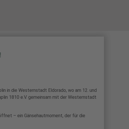
N
BOGENSPORT
SCHIESSSPORT
!
n in die Westernstadt Eldorado, wo am 12. und
emplin 1810 e.V. gemeinsam mit der Westernstadt
öffnet – ein Gänsehautmoment, der für die