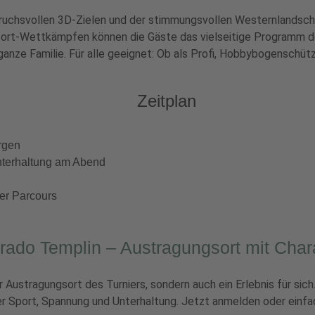
pruchsvollen 3D-Zielen und der stimmungsvollen Westernlandsch
t-Wettkämpfen können die Gäste das vielseitige Programm de
 ganze Familie. Für alle geeignet: Ob als Profi, Hobbybogenschü
Zeitplan
rgen
nterhaltung am Abend
der Parcours
rado Templin – Austragungsort mit Char
r Austragungsort des Turniers, sondern auch ein Erlebnis für sic
 Sport, Spannung und Unterhaltung. Jetzt anmelden oder einfac