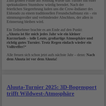
Zum großen Finale am Sonntag wurde das Turnier mit einer
spektakulären Stuntshow würdig beendet. Nach der
feierlichen Siegerehrung luden uns die Crow-Indianer des
Eldorado zu einem traditionellen Freundschaftstanz ein – ein
stimmungsvoller und verbindender Abschluss, der allen in
Erinnerung bleiben wird.
Ein Teilnehmer brachte es am Ende auf den Punkt:
„Aluuta ist für mich jedes Jahr wie ein kleiner
Kurzurlaub – tolle Leute, großartige Atmosphäre und
richtig gutes Turnier. Trotz Regen einfach wieder ein
Volltreffer!“
Alle freuen sich schon jetzt aufs nächste Jahr – denn:
Nach
dem Aluuta ist vor dem Aluuta!
Aluuta-Turnier 2025: 3D-Bogensport
trifft Wildwest-Atmosphäre