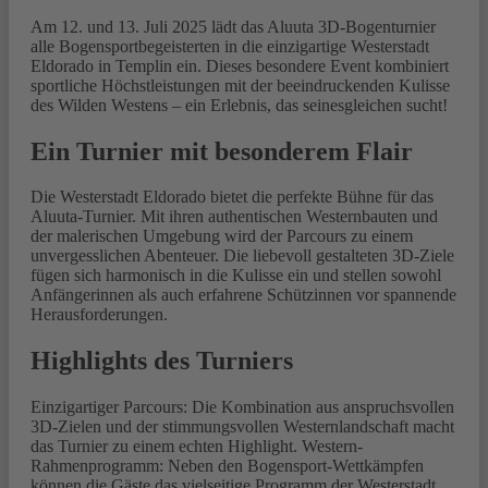
Am 12. und 13. Juli 2025 lädt das Aluuta 3D-Bogenturnier
alle Bogensportbegeisterten in die einzigartige Westerstadt
Eldorado in Templin ein. Dieses besondere Event kombiniert
sportliche Höchstleistungen mit der beeindruckenden Kulisse
des Wilden Westens – ein Erlebnis, das seinesgleichen sucht!
Ein Turnier mit besonderem Flair
Die Westerstadt Eldorado bietet die perfekte Bühne für das
Aluuta-Turnier. Mit ihren authentischen Westernbauten und
der malerischen Umgebung wird der Parcours zu einem
unvergesslichen Abenteuer. Die liebevoll gestalteten 3D-Ziele
fügen sich harmonisch in die Kulisse ein und stellen sowohl
Anfängerinnen als auch erfahrene Schützinnen vor spannende
Herausforderungen.
Highlights des Turniers
Einzigartiger Parcours: Die Kombination aus anspruchsvollen
3D-Zielen und der stimmungsvollen Westernlandschaft macht
das Turnier zu einem echten Highlight. Western-
Rahmenprogramm: Neben den Bogensport-Wettkämpfen
können die Gäste das vielseitige Programm der Westerstadt