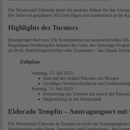
Die Westerstadt Eldorado bietet die perfekte Bühne für das Aluut
Die liebevoll gestalteten 3D-Ziele fügen sich harmonisch in die 
Highlights des Turniers
Einzigartiger Parcours: Die Kombination aus anspruchsvollen 3D
Bogensport-Wettkämpfen können die Gäste das vielseitige Program
als Profi, Hobbybogenschütze oder Zuschauer – das Aluuta-Turnie
Zeitplan
Samstag, 12. Juli 2025:
Start auf den beiden Parcours am Morgen
Geselliges Western-Barbecue und Unterhaltun
Sonntag, 13. Juli 2025:
Fortsetzung des Turniers mit tausch der Parcour
Siegerehrung in der Westerstadt
Eldorado Templin – Austragungsort mit
Die Westerstadt Eldorado in Templin ist nicht nur Austragungsort 
Wochenende voller Sport, Spannung und Unterhaltung. Jetzt anmel