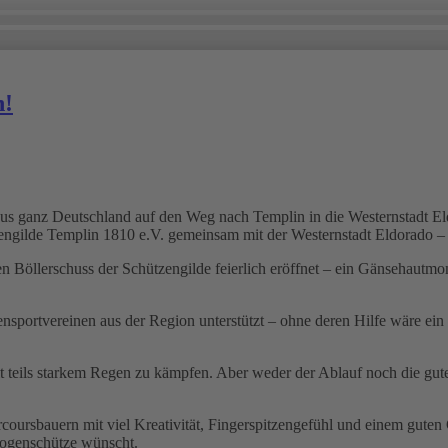
n!
s ganz Deutschland auf den Weg nach Templin in die Westernstadt Eld
engilde Templin 1810 e.V. gemeinsam mit der Westernstadt Eldorado – 
 Böllerschuss der Schützengilde feierlich eröffnet – ein Gänsehautmo
sportvereinen aus der Region unterstützt – ohne deren Hilfe wäre ein 
mit teils starkem Regen zu kämpfen. Aber weder der Ablauf noch die gu
coursbauern mit viel Kreativität, Fingerspitzengefühl und einem gute
Bogenschütze wünscht.