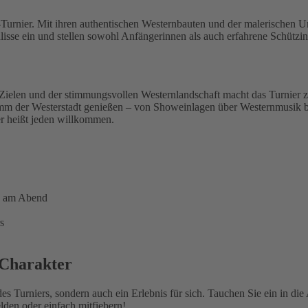
a-Turnier. Mit ihren authentischen Westernbauten und der malerischen
Kulisse ein und stellen sowohl Anfängerinnen als auch erfahrene Schüt
-Zielen und der stimmungsvollen Westernlandschaft macht das Turnie
m der Westerstadt genießen – von Showeinlagen über Westernmusik bis h
r heißt jeden willkommen.
g am Abend
s
 Charakter
des Turniers, sondern auch ein Erlebnis für sich. Tauchen Sie ein in d
den oder einfach mitfiebern!