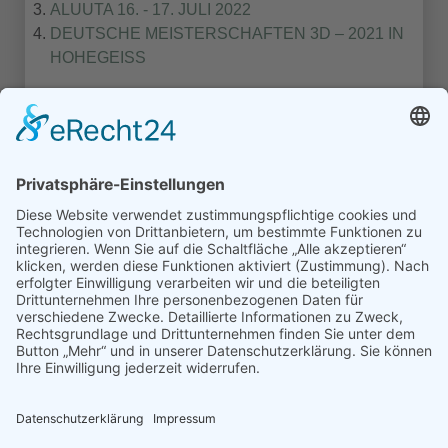
ALUUTA 16. - 17. JULI 2022
DEUTSCHE MEISTERSCHAFTEN 3D – 2021 IN
HOHEGEISS
1
2
3
Turniere Extern
Turniere in Templin
Turniere Nordmans CUP
© Schützengilde