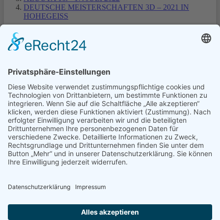
DEUTSCHE MEISTERSCHAFTEN 3D – 2021 IN
HOHEGEISS
1
2
3
Turniere Extern
Turniere in Templin
Turniere Nordmans CUP
© Schützengilde Templin 1810 e.V.
0172 3178729
info@schuetzengilde-templin.de