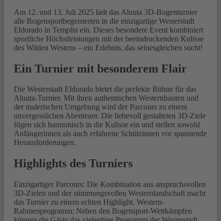
Am 12. und 13. Juli 2025 lädt das Aluuta 3D-Bogenturnier
alle Bogensportbegeisterten in die einzigartige Westerstadt
Eldorado in Templin ein. Dieses besondere Event kombiniert
sportliche Höchstleistungen mit der beeindruckenden Kulisse
des Wilden Westens – ein Erlebnis, das seinesgleichen sucht!
Ein Turnier mit besonderem Flair
Die Westerstadt Eldorado bietet die perfekte Bühne für das
Aluuta-Turnier. Mit ihren authentischen Westernbauten und
der malerischen Umgebung wird der Parcours zu einem
unvergesslichen Abenteuer. Die liebevoll gestalteten 3D-Ziele
fügen sich harmonisch in die Kulisse ein und stellen sowohl
Anfängerinnen als auch erfahrene Schützinnen vor spannende
Herausforderungen.
Highlights des Turniers
Einzigartiger Parcours: Die Kombination aus anspruchsvollen
3D-Zielen und der stimmungsvollen Westernlandschaft macht
das Turnier zu einem echten Highlight. Western-
Rahmenprogramm: Neben den Bogensport-Wettkämpfen
können die Gäste das vielseitige Programm der Westerstadt