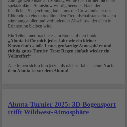
Zum großen Finale am Sonntag wurde das Turnier mit einer
spektakulären Stuntshow würdig beendet. Nach der
feierlichen Siegerehrung luden uns die Crow-Indianer des
Eldorado zu einem traditionellen Freundschaftstanz ein – ein
stimmungsvoller und verbindender Abschluss, der allen in
Erinnerung bleiben wird.
Ein Teilnehmer brachte es am Ende auf den Punkt:
„Aluuta ist für mich jedes Jahr wie ein kleiner
Kurzurlaub – tolle Leute, großartige Atmosphäre und
richtig gutes Turnier. Trotz Regen einfach wieder ein
Volltreffer!“
Alle freuen sich schon jetzt aufs nächste Jahr – denn:
Nach
dem Aluuta ist vor dem Aluuta!
Aluuta-Turnier 2025: 3D-Bogensport
trifft Wildwest-Atmosphäre