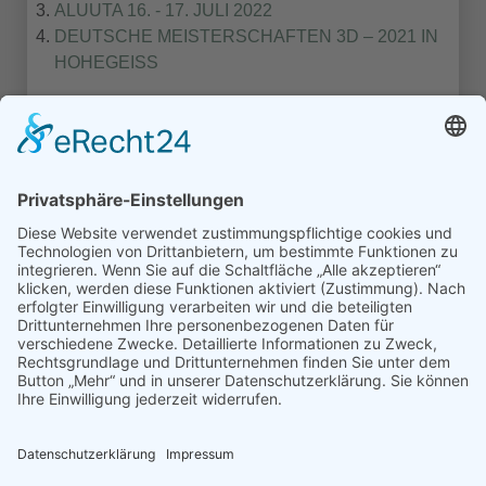
ALUUTA 16. - 17. JULI 2022
DEUTSCHE MEISTERSCHAFTEN 3D – 2021 IN
HOHEGEISS
1
2
3
Turniere Extern
Turniere in Templin
Turniere Nordmans CUP
© Schützengilde