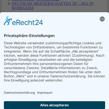
DEUTSCHE MEISTERSCHAFTEN 3D – 2021 IN
HOHEGEISS
1
2
3
Turniere Extern
Turniere in Templin
Turniere Nordmans CUP
© Schützengilde Templin 1810 e.V.
0172 3178729
info@schuetzengilde-templin.de