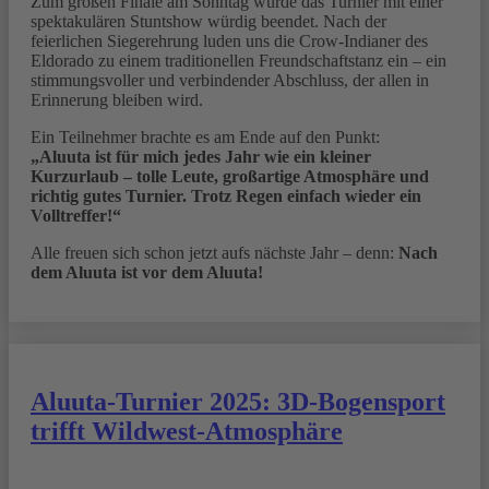
Zum großen Finale am Sonntag wurde das Turnier mit einer
spektakulären Stuntshow würdig beendet. Nach der
feierlichen Siegerehrung luden uns die Crow-Indianer des
Eldorado zu einem traditionellen Freundschaftstanz ein – ein
stimmungsvoller und verbindender Abschluss, der allen in
Erinnerung bleiben wird.
Ein Teilnehmer brachte es am Ende auf den Punkt:
„Aluuta ist für mich jedes Jahr wie ein kleiner
Kurzurlaub – tolle Leute, großartige Atmosphäre und
richtig gutes Turnier. Trotz Regen einfach wieder ein
Volltreffer!“
Alle freuen sich schon jetzt aufs nächste Jahr – denn:
Nach
dem Aluuta ist vor dem Aluuta!
Aluuta-Turnier 2025: 3D-Bogensport
trifft Wildwest-Atmosphäre