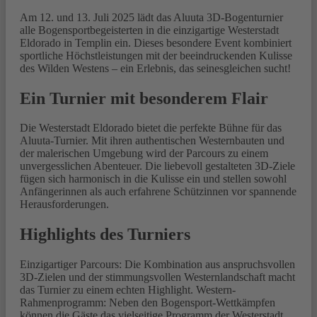
Am 12. und 13. Juli 2025 lädt das Aluuta 3D-Bogenturnier
alle Bogensportbegeisterten in die einzigartige Westerstadt
Eldorado in Templin ein. Dieses besondere Event kombiniert
sportliche Höchstleistungen mit der beeindruckenden Kulisse
des Wilden Westens – ein Erlebnis, das seinesgleichen sucht!
Ein Turnier mit besonderem Flair
Die Westerstadt Eldorado bietet die perfekte Bühne für das
Aluuta-Turnier. Mit ihren authentischen Westernbauten und
der malerischen Umgebung wird der Parcours zu einem
unvergesslichen Abenteuer. Die liebevoll gestalteten 3D-Ziele
fügen sich harmonisch in die Kulisse ein und stellen sowohl
Anfängerinnen als auch erfahrene Schützinnen vor spannende
Herausforderungen.
Highlights des Turniers
Einzigartiger Parcours: Die Kombination aus anspruchsvollen
3D-Zielen und der stimmungsvollen Westernlandschaft macht
das Turnier zu einem echten Highlight. Western-
Rahmenprogramm: Neben den Bogensport-Wettkämpfen
können die Gäste das vielseitige Programm der Westerstadt