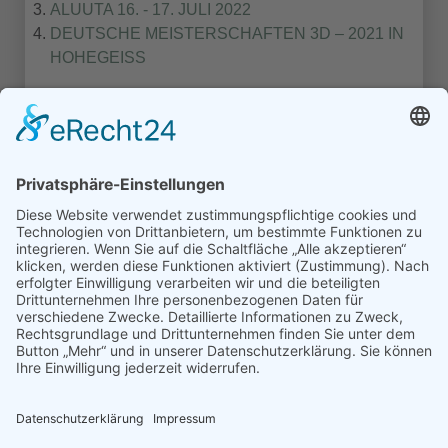
ALUUTA 16. - 17. JULI 2022
DEUTSCHE MEISTERSCHAFTEN 3D – 2021 IN
HOHEGEISS
1
2
3
Turniere Extern
Turniere in Templin
Turniere Nordmans CUP
© Schützengilde