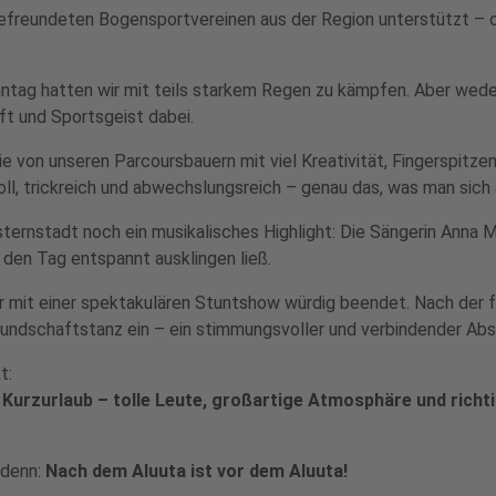
efreundeten Bogensportvereinen aus der Region unterstützt – oh
nntag hatten wir mit teils starkem Regen zu kämpfen. Aber wede
ft und Sportsgeist dabei.
e von unseren Parcoursbauern mit viel Kreativität, Fingerspitze
l, trickreich und abwechslungsreich – genau das, was man sic
rnstadt noch ein musikalisches Highlight: Die Sängerin Anna M
den Tag entspannt ausklingen ließ.
 mit einer spektakulären Stuntshow würdig beendet. Nach der fe
eundschaftstanz ein – ein stimmungsvoller und verbindender Absch
t:
er Kurzurlaub – tolle Leute, großartige Atmosphäre und rich
 denn:
Nach dem Aluuta ist vor dem Aluuta!