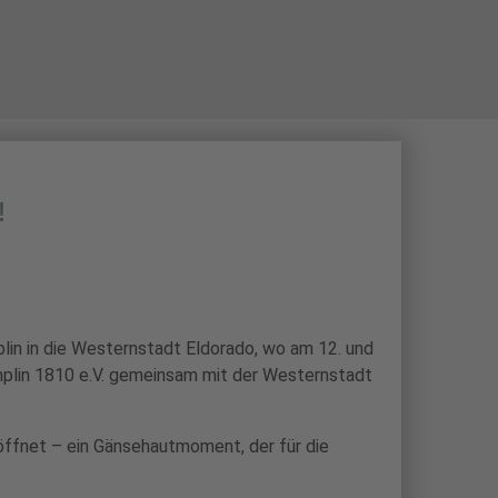
N
BOGENSPORT
SCHIESSSPORT
!
n in die Westernstadt Eldorado, wo am 12. und
emplin 1810 e.V. gemeinsam mit der Westernstadt
öffnet – ein Gänsehautmoment, der für die