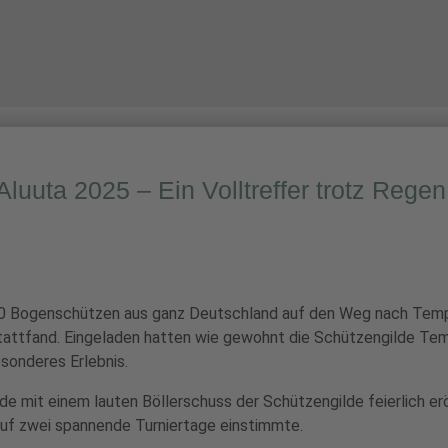
INFORMATIVES
ÜBER UNS
UNSERE ANLAGE
Aluuta 2025 – Ein Volltreffer trotz Regen
0 Bogenschützen aus ganz Deutschland auf den Weg nach Templi
 stattfand. Eingeladen hatten wie gewohnt die Schützengilde T
esonderes Erlebnis.
e mit einem lauten Böllerschuss der Schützengilde feierlich er
uf zwei spannende Turniertage einstimmte.