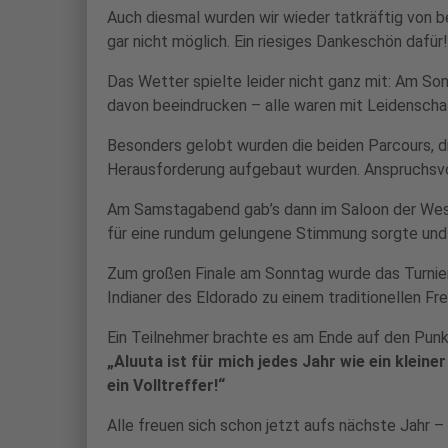
Auch diesmal wurden wir wieder tatkräftig von b
gar nicht möglich. Ein riesiges Dankeschön dafür!
Das Wetter spielte leider nicht ganz mit: Am So
davon beeindrucken – alle waren mit Leidenscha
Besonders gelobt wurden die beiden Parcours, di
Herausforderung aufgebaut wurden. Anspruchsvol
Am Samstagabend gab’s dann im Saloon der Weste
für eine rundum gelungene Stimmung sorgte und 
Zum großen Finale am Sonntag wurde das Turnier
Indianer des Eldorado zu einem traditionellen Fr
Ein Teilnehmer brachte es am Ende auf den Punk
„Aluuta ist für mich jedes Jahr wie ein klein
ein Volltreffer!“
Alle freuen sich schon jetzt aufs nächste Jahr –