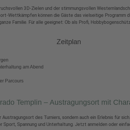
pruchsvollen 3D-Zielen und der stimmungsvollen Westernlandsch
t-Wettkämpfen können die Gäste das vielseitige Programm de
 ganze Familie. Für alle geeignet: Ob als Profi, Hobbybogenschü
Zeitplan
rgen
nterhaltung am Abend
der Parcours
rado Templin – Austragungsort mit Char
r Austragungsort des Turniers, sondern auch ein Erlebnis für sic
 Sport, Spannung und Unterhaltung. Jetzt anmelden oder einfac