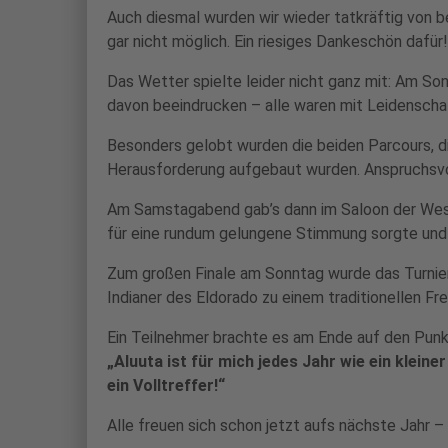
Auch diesmal wurden wir wieder tatkräftig von b
gar nicht möglich. Ein riesiges Dankeschön dafür!
Das Wetter spielte leider nicht ganz mit: Am So
davon beeindrucken – alle waren mit Leidenscha
Besonders gelobt wurden die beiden Parcours, di
Herausforderung aufgebaut wurden. Anspruchsvol
Am Samstagabend gab’s dann im Saloon der Weste
für eine rundum gelungene Stimmung sorgte und 
Zum großen Finale am Sonntag wurde das Turnier
Indianer des Eldorado zu einem traditionellen Fr
Ein Teilnehmer brachte es am Ende auf den Punk
„Aluuta ist für mich jedes Jahr wie ein klein
ein Volltreffer!“
Alle freuen sich schon jetzt aufs nächste Jahr –