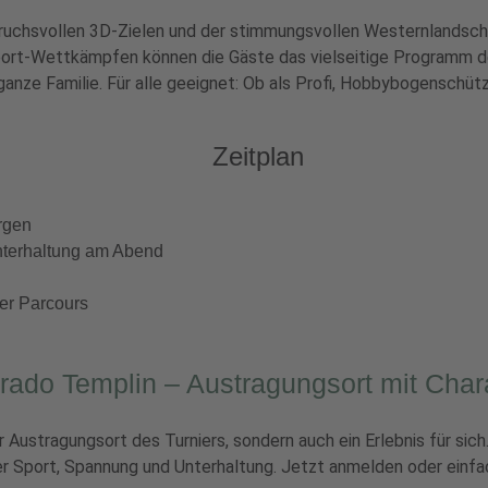
pruchsvollen 3D-Zielen und der stimmungsvollen Westernlandsch
t-Wettkämpfen können die Gäste das vielseitige Programm de
 ganze Familie. Für alle geeignet: Ob als Profi, Hobbybogenschü
Zeitplan
rgen
nterhaltung am Abend
der Parcours
rado Templin – Austragungsort mit Char
r Austragungsort des Turniers, sondern auch ein Erlebnis für sic
 Sport, Spannung und Unterhaltung. Jetzt anmelden oder einfac