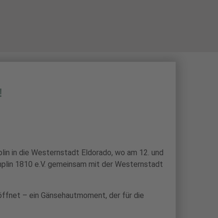
N
BOGENSPORT
SCHIESSSPORT
!
n in die Westernstadt Eldorado, wo am 12. und
emplin 1810 e.V. gemeinsam mit der Westernstadt
öffnet – ein Gänsehautmoment, der für die