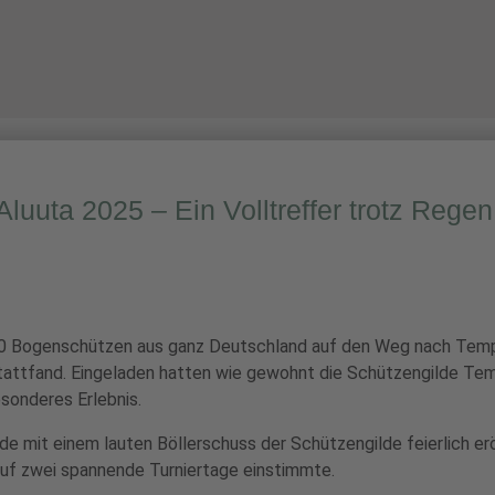
INFORMATIVES
ÜBER UNS
UNSERE ANLAGE
Aluuta 2025 – Ein Volltreffer trotz Regen
0 Bogenschützen aus ganz Deutschland auf den Weg nach Templi
 stattfand. Eingeladen hatten wie gewohnt die Schützengilde T
esonderes Erlebnis.
e mit einem lauten Böllerschuss der Schützengilde feierlich er
uf zwei spannende Turniertage einstimmte.