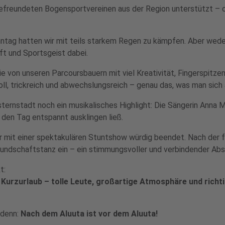
efreundeten Bogensportvereinen aus der Region unterstützt – oh
nntag hatten wir mit teils starkem Regen zu kämpfen. Aber wede
ft und Sportsgeist dabei.
e von unseren Parcoursbauern mit viel Kreativität, Fingerspitze
l, trickreich und abwechslungsreich – genau das, was man sic
rnstadt noch ein musikalisches Highlight: Die Sängerin Anna M
den Tag entspannt ausklingen ließ.
 mit einer spektakulären Stuntshow würdig beendet. Nach der fe
eundschaftstanz ein – ein stimmungsvoller und verbindender Absch
t:
er Kurzurlaub – tolle Leute, großartige Atmosphäre und rich
 denn:
Nach dem Aluuta ist vor dem Aluuta!