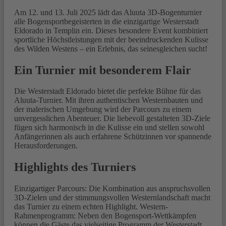
Am 12. und 13. Juli 2025 lädt das Aluuta 3D-Bogenturnier
alle Bogensportbegeisterten in die einzigartige Westerstadt
Eldorado in Templin ein. Dieses besondere Event kombiniert
sportliche Höchstleistungen mit der beeindruckenden Kulisse
des Wilden Westens – ein Erlebnis, das seinesgleichen sucht!
Ein Turnier mit besonderem Flair
Die Westerstadt Eldorado bietet die perfekte Bühne für das
Aluuta-Turnier. Mit ihren authentischen Westernbauten und
der malerischen Umgebung wird der Parcours zu einem
unvergesslichen Abenteuer. Die liebevoll gestalteten 3D-Ziele
fügen sich harmonisch in die Kulisse ein und stellen sowohl
Anfängerinnen als auch erfahrene Schützinnen vor spannende
Herausforderungen.
Highlights des Turniers
Einzigartiger Parcours: Die Kombination aus anspruchsvollen
3D-Zielen und der stimmungsvollen Westernlandschaft macht
das Turnier zu einem echten Highlight. Western-
Rahmenprogramm: Neben den Bogensport-Wettkämpfen
können die Gäste das vielseitige Programm der Westerstadt