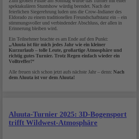
Zum großen Finale am Sonntag wurde das Turnier mit einer
spektakulären Stuntshow würdig beendet. Nach der
feierlichen Siegerehrung luden uns die Crow-Indianer des
Eldorado zu einem traditionellen Freundschaftstanz ein – ein
stimmungsvoller und verbindender Abschluss, der allen in
Erinnerung bleiben wird.
Ein Teilnehmer brachte es am Ende auf den Punkt:
„Aluuta ist für mich jedes Jahr wie ein kleiner
Kurzurlaub – tolle Leute, großartige Atmosphäre und
richtig gutes Turnier. Trotz Regen einfach wieder ein
Volltreffer!“
Alle freuen sich schon jetzt aufs nächste Jahr – denn:
Nach
dem Aluuta ist vor dem Aluuta!
Aluuta-Turnier 2025: 3D-Bogensport
trifft Wildwest-Atmosphäre