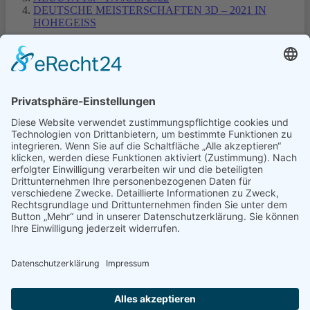
DEUTSCHE MEISTERSCHAFTEN 3D – 2021 IN
HOHEGEISS
1
2
3
Turniere Extern
Turniere in Templin
Turniere Nordmans CUP
© Schützengilde Templin 1810 e.V.
0172 3178729
info@schuetzengilde-templin.de