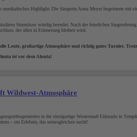
 musikalisches Highlight: Die Sängerin Anna Meyer begeisterte mit e
kulären Stuntshow würdig beendet. Nach der feierlichen Siegerehrung 
hluss, der allen in Erinnerung bleiben wird.
olle Leute, großartige Atmosphäre und richtig gutes Turnier. Trotz
uuta ist vor dem Aluuta!
fft Wildwest-Atmosphäre
ensportbegeisterten in die einzigartige Westerstadt Eldorado in Templi
ens – ein Erlebnis, das seinesgleichen sucht!