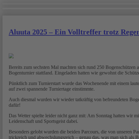
Aluuta 2025 – Ein Volltreffer trotz Rege
Bereits zum sechsten Mal machten sich rund 250 Bogenschützen au
Bogenturnier stattfand. Eingeladen hatten wie gewohnt die Schütz
Pünktlich zum Turnierstart wurde das Wochenende mit einem lauten
auf zwei spannende Turniertage einstimmte.
Auch diesmal wurden wir wieder tatkräftig von befreundeten Bogen
dafür!
Das Wetter spielte leider nicht ganz mit: Am Sonntag hatten wir 
Leidenschaft und Sportsgeist dabei.
Besonders gelobt wurden die beiden Parcours, die von unseren Par
trickreich und abwechslungsreich – genau das, was man sich als 