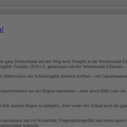
n!
s ganz Deutschland auf den Weg nach Templin in die Westernstadt Eld
engilde Templin 1810 e.V. gemeinsam mit der Westernstadt Eldorado – 
 Böllerschuss der Schützengilde feierlich eröffnet – ein Gänsehautmo
sportvereinen aus der Region unterstützt – ohne deren Hilfe wäre ein 
mit teils starkem Regen zu kämpfen. Aber weder der Ablauf noch die gu
coursbauern mit viel Kreativität, Fingerspitzengefühl und einem gute
Bogenschütze wünscht.