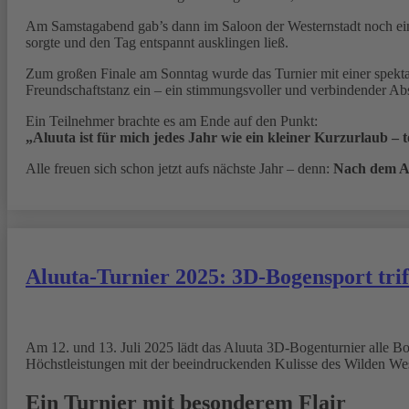
Am Samstagabend gab’s dann im Saloon der Westernstadt noch ein
sorgte und den Tag entspannt ausklingen ließ.
Zum großen Finale am Sonntag wurde das Turnier mit einer spekta
Freundschaftstanz ein – ein stimmungsvoller und verbindender Absc
Ein Teilnehmer brachte es am Ende auf den Punkt:
„Aluuta ist für mich jedes Jahr wie ein kleiner Kurzurlaub – t
Alle freuen sich schon jetzt aufs nächste Jahr – denn:
Nach dem Al
Aluuta-Turnier 2025: 3D-Bogensport tri
Am 12. und 13. Juli 2025 lädt das Aluuta 3D-Bogenturnier alle Bog
Höchstleistungen mit der beeindruckenden Kulisse des Wilden West
Ein Turnier mit besonderem Flair