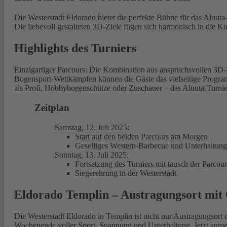
Die Westerstadt Eldorado bietet die perfekte Bühne für das Aluut
Die liebevoll gestalteten 3D-Ziele fügen sich harmonisch in die 
Highlights des Turniers
Einzigartiger Parcours: Die Kombination aus anspruchsvollen 3D
Bogensport-Wettkämpfen können die Gäste das vielseitige Program
als Profi, Hobbybogenschütze oder Zuschauer – das Aluuta-Turnie
Zeitplan
Samstag, 12. Juli 2025:
Start auf den beiden Parcours am Morgen
Geselliges Western-Barbecue und Unterhaltun
Sonntag, 13. Juli 2025:
Fortsetzung des Turniers mit tausch der Parcour
Siegerehrung in der Westerstadt
Eldorado Templin – Austragungsort mit
Die Westerstadt Eldorado in Templin ist nicht nur Austragungsort 
Wochenende voller Sport, Spannung und Unterhaltung. Jetzt anmel