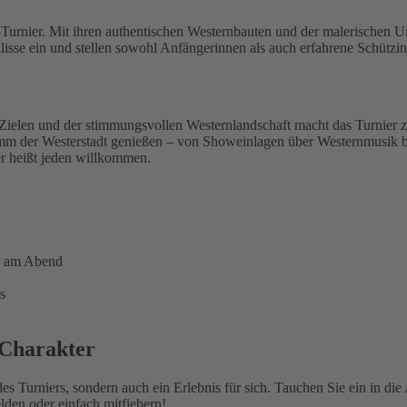
a-Turnier. Mit ihren authentischen Westernbauten und der malerischen
Kulisse ein und stellen sowohl Anfängerinnen als auch erfahrene Schüt
-Zielen und der stimmungsvollen Westernlandschaft macht das Turnie
m der Westerstadt genießen – von Showeinlagen über Westernmusik bis h
r heißt jeden willkommen.
g am Abend
s
 Charakter
des Turniers, sondern auch ein Erlebnis für sich. Tauchen Sie ein in d
den oder einfach mitfiebern!